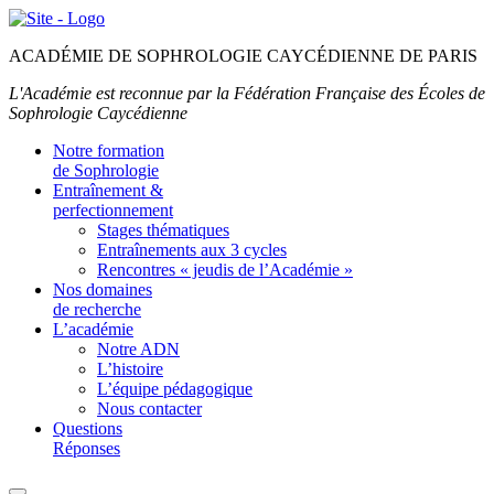
ACADÉMIE DE SOPHROLOGIE CAYCÉDIENNE DE PARIS
L'Académie est reconnue par la Fédération Française des Écoles de
Sophrologie Caycédienne
Notre formation
de Sophrologie
Entraînement &
perfectionnement
Stages thématiques
Entraînements aux 3 cycles
Rencontres « jeudis de l’Académie »
Nos domaines
de recherche
L’académie
Notre ADN
L’histoire
L’équipe pédagogique
Nous contacter
Questions
Réponses