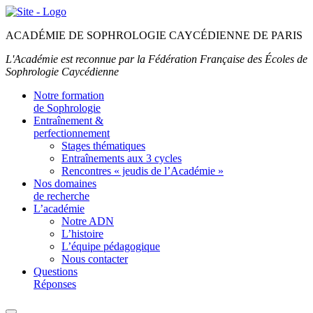
ACADÉMIE DE SOPHROLOGIE CAYCÉDIENNE DE PARIS
L'Académie est reconnue par la Fédération Française des Écoles de
Sophrologie Caycédienne
Notre formation
de Sophrologie
Entraînement &
perfectionnement
Stages thématiques
Entraînements aux 3 cycles
Rencontres « jeudis de l’Académie »
Nos domaines
de recherche
L’académie
Notre ADN
L’histoire
L’équipe pédagogique
Nous contacter
Questions
Réponses